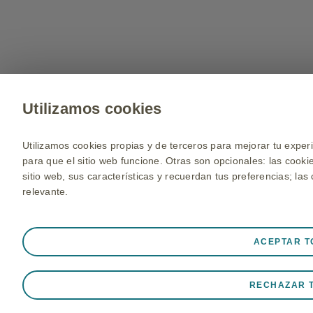
Utilizamos cookies
Utilizamos cookies propias y de terceros para mejorar tu exper
para que el sitio web funcione. Otras son opcionales: las cook
sitio web, sus características y recuerdan tus preferencias; la
relevante.
Siempre activas
Cookies estrictamente necesarias
ACEPTAR T
Necesarias para que el sitio web funcione adecuadamente, como
web, gestionar preferencias de cookies y etiquetas, y proteger
RECHAZAR 
establecen en respuesta a acciones realizadas por ti que equiva
preferencias de privacidad, iniciar sesión o completar formula